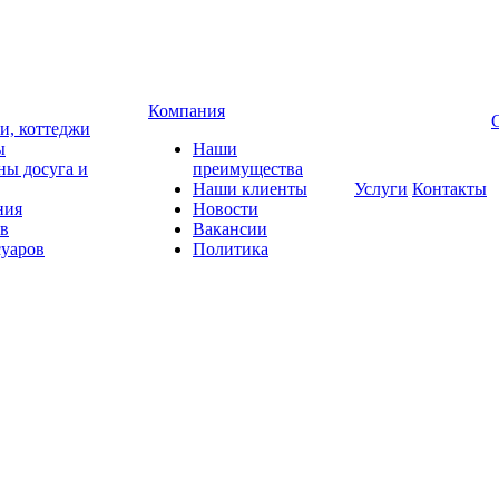
Компания
чи, коттеджи
ы
Наши
ны досуга и
преимущества
Наши клиенты
Услуги
Контакты
ния
Новости
ов
Вакансии
суаров
Политика