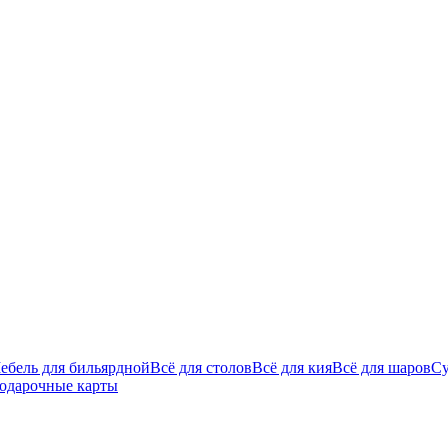
ебель для бильярдной
Всё для столов
Всё для кия
Всё для шаров
С
одарочные карты