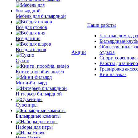
Мебель для бильярдной
Наши работы
Всё для столов
Частные дома, да
Всё для кия
Бильярдные клуб
Общественные зо
Всё для шаров
Акции
отдыха
Спорт, соревнова
Сукно
Работы дизайнер
Гравировка аксес
Книги, пособия, видео
Кии на заказ
Мини-бильярд
Интерьер бильярдной
Сувениры
Бильярдные комнаты
Наборы для игры