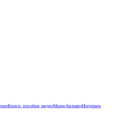
укно
Книги, пособия, видео
Мини-бильярд
Интерьер