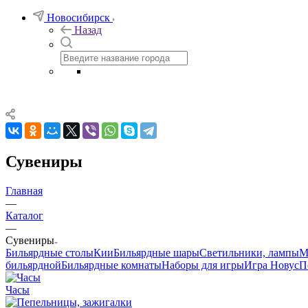
Новосибирск
Назад
Сувениры
Главная
—
Каталог
—
Сувениры
Бильярдные столы
Кии
Бильярдные шары
Светильники, лампы
М
бильярдной
Бильярдные комнаты
Наборы для игры
Игра Новус
П
Часы