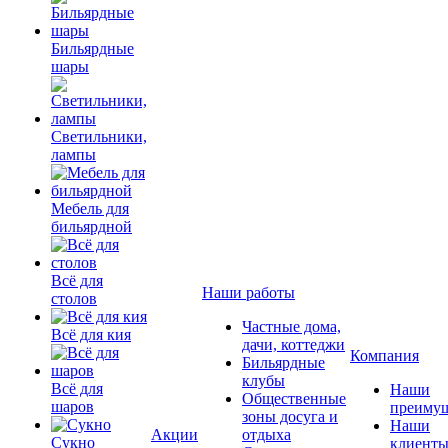
Бильярдные
шары
Светильники,
лампы
Мебель для
бильярдной
Всё для
Наши работы
столов
Частные дома,
Всё для кия
дачи, коттеджи
Компания
Бильярдные
клубы
Всё для
Наши
Общественные
шаров
преимущ
зоны досуга и
Наши
Акции
отдыха
Сукно
клиент