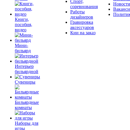
Спорт,
Новост
соревнования
Ваканс
Работы
Полити
дизайнеров
Книги,
Гравировка
пособия,
аксессуаров
видео
Кии на заказ
Мини-
бильярд
Интерьер
бильярдной
Сувениры
Бильярдные
комнаты
Наборы для
игры