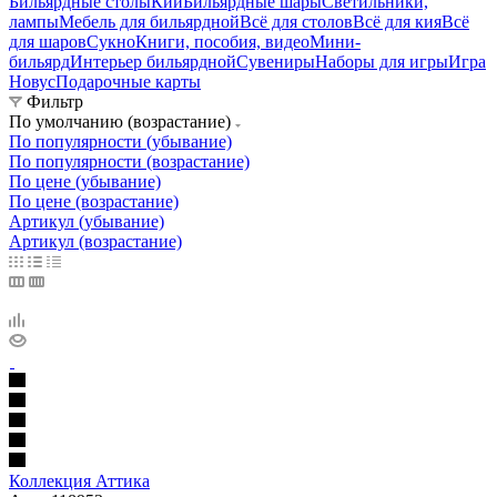
Бильярдные столы
Кии
Бильярдные шары
Светильники,
лампы
Мебель для бильярдной
Всё для столов
Всё для кия
Всё
для шаров
Сукно
Книги, пособия, видео
Мини-
бильярд
Интерьер бильярдной
Сувениры
Наборы для игры
Игра
Новус
Подарочные карты
Фильтр
По умолчанию (возрастание)
По популярности (убывание)
По популярности (возрастание)
По цене (убывание)
По цене (возрастание)
Артикул (убывание)
Артикул (возрастание)
Коллекция Аттика